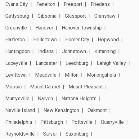
Evans City
Fenelton
Freeport
Friedens
Gettysburg
Gibsonia
Glassport
Glenshaw
Greenville
Hanover
Hanover Township
Hazleton
Hellertown
Homer City
Hopwood
Huntingdon
Indiana
Johnstown
Kittanning
Laceyville
Lancaster
Leechburg
Lehigh Valley
Levittown
Meadville
Milton
Monongahela
Moosic
Mount Carmel
Mount Pleasant
Murrysville
Narvon
Natrona Heights
Neville Island
New Kensington
Oakmont
Philadelphia
Pittsburgh
Pottsville
Quarryville
Reynoldsville
Sarver
Saxonburg