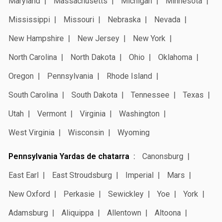
Maryland
Massachusetts
Michigan
Minnesota
Mississippi
Missouri
Nebraska
Nevada
New Hampshire
New Jersey
New York
North Carolina
North Dakota
Ohio
Oklahoma
Oregon
Pennsylvania
Rhode Island
South Carolina
South Dakota
Tennessee
Texas
Utah
Vermont
Virginia
Washington
West Virginia
Wisconsin
Wyoming
Pennsylvania Yardas de chatarra
Canonsburg
East Earl
East Stroudsburg
Imperial
Mars
New Oxford
Perkasie
Sewickley
Yoe
York
Adamsburg
Aliquippa
Allentown
Altoona