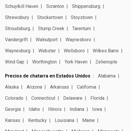
Schuylkill Haven
Scranton
Shippensburg
Shrewsbury
Stockertown
Stoystown
Stroudsburg
Stump Creek
Tarentum
Vandergrift
Walnutport
Waynesboro
Waynesburg
Webster
Wellsboro
Wilkes Barre
Wind Gap
Worthington
York Haven
Zelienople
Precios de chatarra en Estados Unidos
Alabama
Alaska
Arizona
Arkansas
California
Colorado
Connecticut
Delaware
Florida
Georgia
Idaho
Illinois
Indiana
Iowa
Kansas
Kentucky
Louisiana
Maine