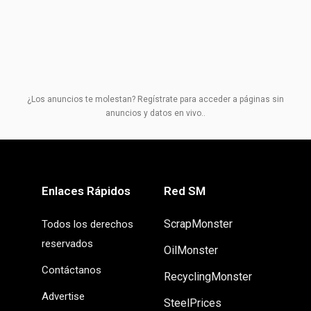
¿Los anuncios te molestan? Regístrate para acceder a páginas sin
anuncios y datos en vivo..
Enlaces Rápidos
Red SM
ScrapMonster
Todos los derechos
reservados
OilMonster
Contáctanos
RecyclingMonster
Advertise
SteelPrices