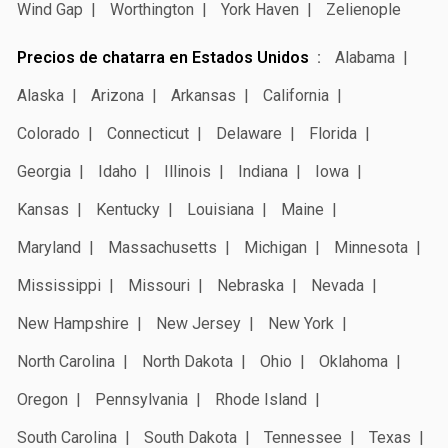
Wind Gap
Worthington
York Haven
Zelienople
Precios de chatarra en Estados Unidos
Alabama
Alaska
Arizona
Arkansas
California
Colorado
Connecticut
Delaware
Florida
Georgia
Idaho
Illinois
Indiana
Iowa
Kansas
Kentucky
Louisiana
Maine
Maryland
Massachusetts
Michigan
Minnesota
Mississippi
Missouri
Nebraska
Nevada
New Hampshire
New Jersey
New York
North Carolina
North Dakota
Ohio
Oklahoma
Oregon
Pennsylvania
Rhode Island
South Carolina
South Dakota
Tennessee
Texas