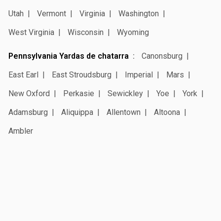
Utah
Vermont
Virginia
Washington
West Virginia
Wisconsin
Wyoming
Pennsylvania Yardas de chatarra
Canonsburg
East Earl
East Stroudsburg
Imperial
Mars
New Oxford
Perkasie
Sewickley
Yoe
York
Adamsburg
Aliquippa
Allentown
Altoona
Ambler