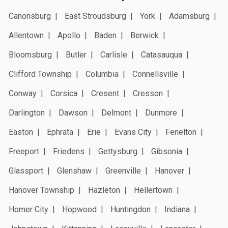
Canonsburg
East Stroudsburg
York
Adamsburg
Allentown
Apollo
Baden
Berwick
Bloomsburg
Butler
Carlisle
Catasauqua
Clifford Township
Columbia
Connellsville
Conway
Corsica
Cresent
Cresson
Darlington
Dawson
Delmont
Dunmore
Easton
Ephrata
Erie
Evans City
Fenelton
Freeport
Friedens
Gettysburg
Gibsonia
Glassport
Glenshaw
Greenville
Hanover
Hanover Township
Hazleton
Hellertown
Homer City
Hopwood
Huntingdon
Indiana