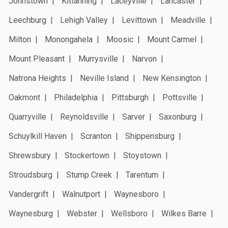
Johnstown
Kittanning
Laceyville
Lancaster
Leechburg
Lehigh Valley
Levittown
Meadville
Milton
Monongahela
Moosic
Mount Carmel
Mount Pleasant
Murrysville
Narvon
Natrona Heights
Neville Island
New Kensington
Oakmont
Philadelphia
Pittsburgh
Pottsville
Quarryville
Reynoldsville
Sarver
Saxonburg
Schuylkill Haven
Scranton
Shippensburg
Shrewsbury
Stockertown
Stoystown
Stroudsburg
Stump Creek
Tarentum
Vandergrift
Walnutport
Waynesboro
Waynesburg
Webster
Wellsboro
Wilkes Barre