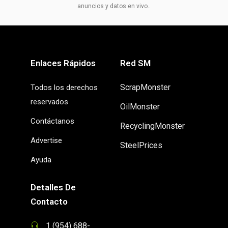
anuncios y datos en vivo..
Enlaces Rápidos
Red SM
ScrapMonster
Todos los derechos
reservados
OilMonster
Contáctanos
RecyclingMonster
Advertise
SteelPrices
Ayuda
Detalles De
Contacto
1 (954) 688-