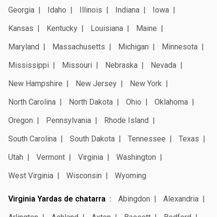
Georgia
Idaho
Illinois
Indiana
Iowa
Kansas
Kentucky
Louisiana
Maine
Maryland
Massachusetts
Michigan
Minnesota
Mississippi
Missouri
Nebraska
Nevada
New Hampshire
New Jersey
New York
North Carolina
North Dakota
Ohio
Oklahoma
Oregon
Pennsylvania
Rhode Island
South Carolina
South Dakota
Tennessee
Texas
Utah
Vermont
Virginia
Washington
West Virginia
Wisconsin
Wyoming
Virginia Yardas de chatarra
Abingdon
Alexandria