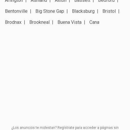
Arlington
Ashland
Axton
Bassett
Bedford
Bentonville
Big Stone Gap
Blacksburg
Bristol
Brodnax
Brookneal
Buena Vista
Cana
¿Los anuncios te molestan? Regístrate para acceder a páginas sin