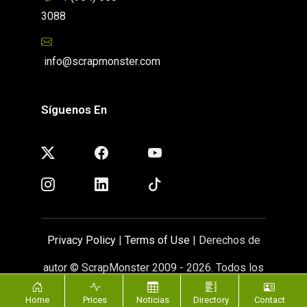
3088
info@scrapmonster.com
Síguenos En
Privacy Policy
|
Terms of Use
| Derechos de
autor © ScrapMonster 2009 - 2026. Todos los
derechos reservados
Home
Prices
Noticias
Directory
Contact