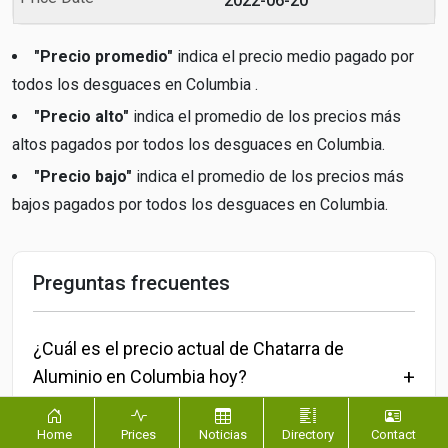
2022-06-20
"Precio promedio"
indica el precio medio pagado por
todos los desguaces en Columbia .
"Precio alto"
indica el promedio de los precios más
altos pagados por todos los desguaces en Columbia.
"Precio bajo"
indica el promedio de los precios más
bajos pagados por todos los desguaces en Columbia.
Preguntas frecuentes
¿Cuál es el precio actual de Chatarra de
Aluminio en Columbia hoy?
¿Cuál es el precio actual de Chatarra de Latón
Home
Prices
Noticias
Directory
Contact