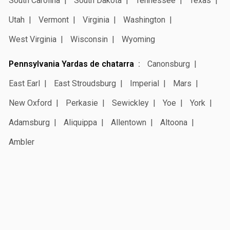
South Carolina
South Dakota
Tennessee
Texas
Utah
Vermont
Virginia
Washington
West Virginia
Wisconsin
Wyoming
Pennsylvania Yardas de chatarra
Canonsburg
East Earl
East Stroudsburg
Imperial
Mars
New Oxford
Perkasie
Sewickley
Yoe
York
Adamsburg
Aliquippa
Allentown
Altoona
Ambler