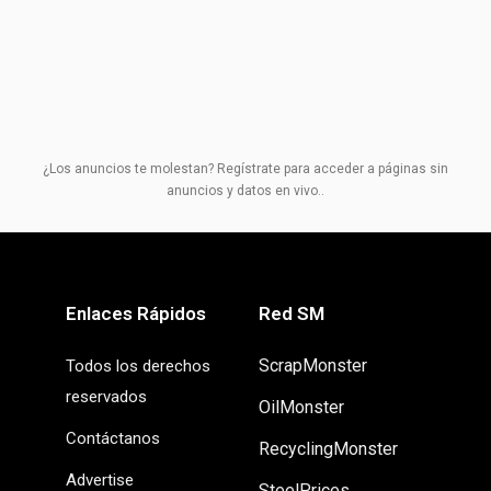
¿Los anuncios te molestan? Regístrate para acceder a páginas sin
anuncios y datos en vivo..
Enlaces Rápidos
Red SM
ScrapMonster
Todos los derechos
reservados
OilMonster
Contáctanos
RecyclingMonster
Advertise
SteelPrices