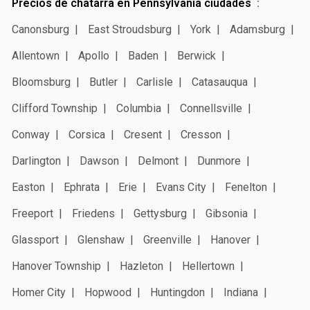
Precios de chatarra en Pennsylvania ciudades
Canonsburg
East Stroudsburg
York
Adamsburg
Allentown
Apollo
Baden
Berwick
Bloomsburg
Butler
Carlisle
Catasauqua
Clifford Township
Columbia
Connellsville
Conway
Corsica
Cresent
Cresson
Darlington
Dawson
Delmont
Dunmore
Easton
Ephrata
Erie
Evans City
Fenelton
Freeport
Friedens
Gettysburg
Gibsonia
Glassport
Glenshaw
Greenville
Hanover
Hanover Township
Hazleton
Hellertown
Homer City
Hopwood
Huntingdon
Indiana