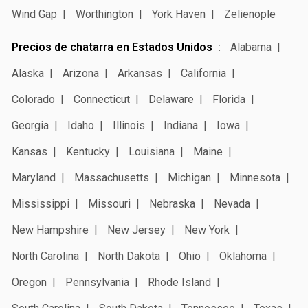
Wind Gap
Worthington
York Haven
Zelienople
Precios de chatarra en Estados Unidos
Alabama
Alaska
Arizona
Arkansas
California
Colorado
Connecticut
Delaware
Florida
Georgia
Idaho
Illinois
Indiana
Iowa
Kansas
Kentucky
Louisiana
Maine
Maryland
Massachusetts
Michigan
Minnesota
Mississippi
Missouri
Nebraska
Nevada
New Hampshire
New Jersey
New York
North Carolina
North Dakota
Ohio
Oklahoma
Oregon
Pennsylvania
Rhode Island