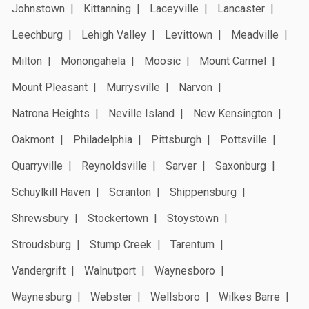
Johnstown
Kittanning
Laceyville
Lancaster
Leechburg
Lehigh Valley
Levittown
Meadville
Milton
Monongahela
Moosic
Mount Carmel
Mount Pleasant
Murrysville
Narvon
Natrona Heights
Neville Island
New Kensington
Oakmont
Philadelphia
Pittsburgh
Pottsville
Quarryville
Reynoldsville
Sarver
Saxonburg
Schuylkill Haven
Scranton
Shippensburg
Shrewsbury
Stockertown
Stoystown
Stroudsburg
Stump Creek
Tarentum
Vandergrift
Walnutport
Waynesboro
Waynesburg
Webster
Wellsboro
Wilkes Barre