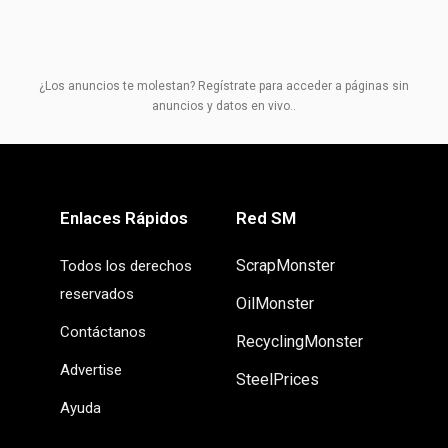
¿Los anuncios te molestan? Regístrate para acceder a páginas sin
anuncios y datos en vivo..
Enlaces Rápidos
Red SM
ScrapMonster
Todos los derechos
reservados
OilMonster
Contáctanos
RecyclingMonster
Advertise
SteelPrices
Ayuda