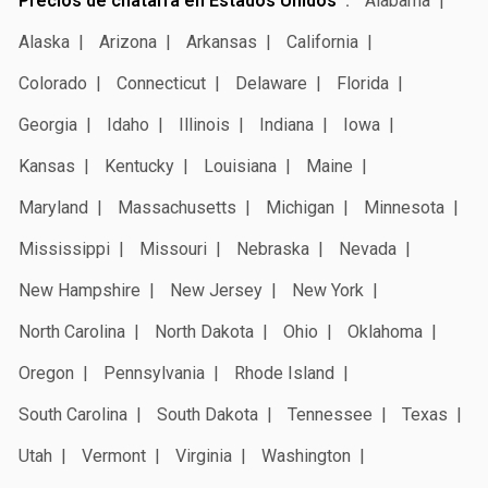
Precios de chatarra en Estados Unidos
Alabama
Alaska
Arizona
Arkansas
California
Colorado
Connecticut
Delaware
Florida
Georgia
Idaho
Illinois
Indiana
Iowa
Kansas
Kentucky
Louisiana
Maine
Maryland
Massachusetts
Michigan
Minnesota
Mississippi
Missouri
Nebraska
Nevada
New Hampshire
New Jersey
New York
North Carolina
North Dakota
Ohio
Oklahoma
Oregon
Pennsylvania
Rhode Island
South Carolina
South Dakota
Tennessee
Texas
Utah
Vermont
Virginia
Washington