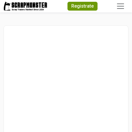
Quick Search
Registrate
Search Text
Search
Advanced Search
Select Module
Search Text