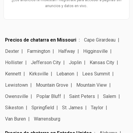
¿Los anuncios te molestan? Regístrate para acceder a páginas sin
anuncios y datos en vivo..
Precios de chatarra en Missouri
Cape Girardeau
Dexter
Farmington
Halfway
Higginsville
Hollister
Jefferson City
Joplin
Kansas City
Kennett
Kirksville
Lebanon
Lees Summit
Lewistown
Mountain Grove
Mountain View
Owensville
Poplar Bluff
Saint Peters
Salem
Sikeston
Springfield
St. James
Taylor
Van Buren
Warrensburg