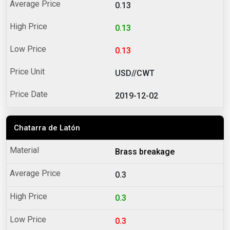
0.13
0.13
0.13
USD//CWT
2019-12-02
Chatarra de Latón
Brass breakage
0.3
0.3
0.3