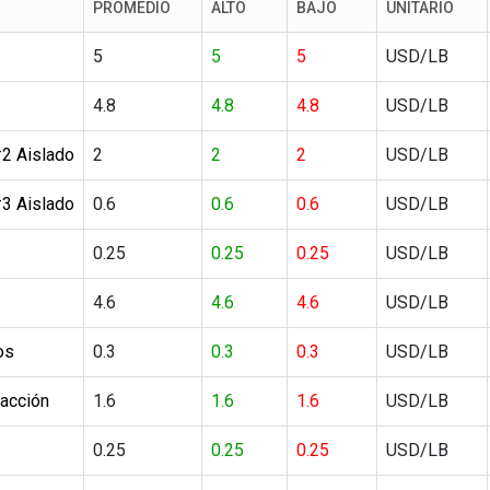
PROMEDIO
ALTO
BAJO
UNITARIO
5
5
5
USD/LB
4.8
4.8
4.8
USD/LB
#2 Aislado
2
2
2
USD/LB
#3 Aislado
0.6
0.6
0.6
USD/LB
0.25
0.25
0.25
USD/LB
4.6
4.6
4.6
USD/LB
os
0.3
0.3
0.3
USD/LB
facción
1.6
1.6
1.6
USD/LB
0.25
0.25
0.25
USD/LB