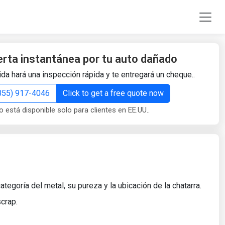
erta instantánea por tu auto dañado
da hará una inspección rápida y te entregará un cheque..
(855) 917-4046
Click to get a free quote now
o está disponible solo para clientes en EE.UU..
tegoría del metal, su pureza y la ubicación de la chatarra.
crap.