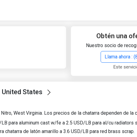
Quick Search
Search Text
Obtén una of
Nuestro socio de recogi
Search
Llama ahora : 
Este servici
Advanced Search
, United States
Select Module
Search Text
itro, West Virginia. Los precios de la chatarra dependen de la ca
Start Date
End Date
/LB para aluminum cast w/fe a 2.5 USD/LB para al/cu radiators s
a chatarra de latón amarillo a 3.6 USD/LB para red brass scrap.