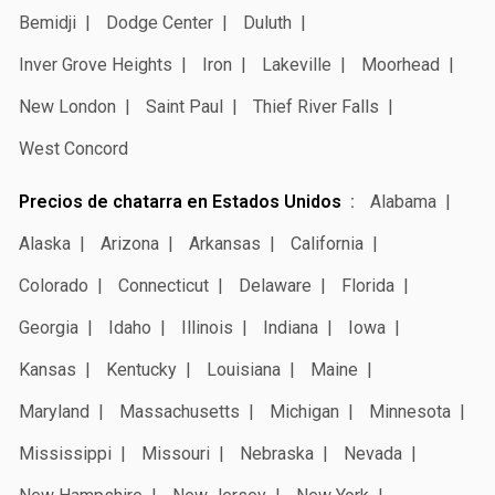
Bemidji
Dodge Center
Duluth
Inver Grove Heights
Iron
Lakeville
Moorhead
New London
Saint Paul
Thief River Falls
West Concord
Precios de chatarra en Estados Unidos
Alabama
Alaska
Arizona
Arkansas
California
Colorado
Connecticut
Delaware
Florida
Georgia
Idaho
Illinois
Indiana
Iowa
Kansas
Kentucky
Louisiana
Maine
Maryland
Massachusetts
Michigan
Minnesota
Mississippi
Missouri
Nebraska
Nevada