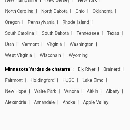
New Hampshire
New Jersey
New York
North Carolina
North Dakota
Ohio
Oklahoma
Oregon
Pennsylvania
Rhode Island
South Carolina
South Dakota
Tennessee
Texas
Utah
Vermont
Virginia
Washington
West Virginia
Wisconsin
Wyoming
Minnesota Yardas de chatarra
Elk River
Brainerd
Fairmont
Holdingford
HUGO
Lake Elmo
New Hope
Waite Park
Winona
Aitkin
Albany
Alexandria
Annandale
Anoka
Apple Valley