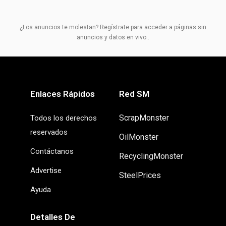
¿Los anuncios te molestan? Regístrate para acceder a páginas sin
anuncios y datos en vivo..
Enlaces Rápidos
Red SM
ScrapMonster
Todos los derechos
reservados
OilMonster
Contáctanos
RecyclingMonster
Advertise
SteelPrices
Ayuda
Detalles De