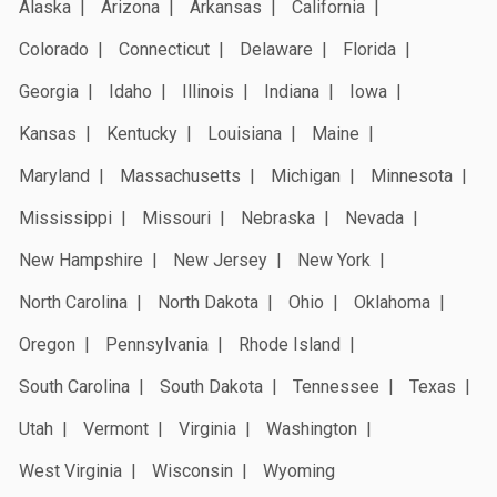
Alaska
Arizona
Arkansas
California
Colorado
Connecticut
Delaware
Florida
Georgia
Idaho
Illinois
Indiana
Iowa
Kansas
Kentucky
Louisiana
Maine
Maryland
Massachusetts
Michigan
Minnesota
Mississippi
Missouri
Nebraska
Nevada
New Hampshire
New Jersey
New York
North Carolina
North Dakota
Ohio
Oklahoma
Oregon
Pennsylvania
Rhode Island
South Carolina
South Dakota
Tennessee
Texas
Utah
Vermont
Virginia
Washington
West Virginia
Wisconsin
Wyoming