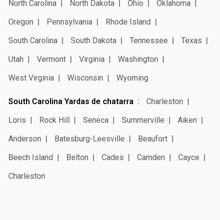
North Carolina
North Dakota
Ohio
Oklahoma
Oregon
Pennsylvania
Rhode Island
South Carolina
South Dakota
Tennessee
Texas
Utah
Vermont
Virginia
Washington
West Virginia
Wisconsin
Wyoming
South Carolina Yardas de chatarra
Charleston
Loris
Rock Hill
Seneca
Summerville
Aiken
Anderson
Batesburg-Leesville
Beaufort
Beech Island
Belton
Cades
Camden
Cayce
Charleston