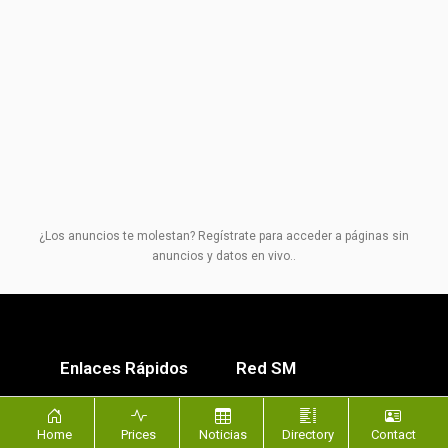
¿Los anuncios te molestan? Regístrate para acceder a páginas sin
anuncios y datos en vivo..
Enlaces Rápidos
Red SM
ScrapMonster
Todos los derechos
Home
Prices
Noticias
Directory
Contact
reservados