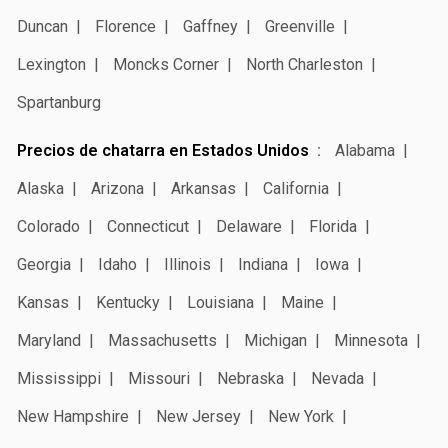
Duncan
Florence
Gaffney
Greenville
Lexington
Moncks Corner
North Charleston
Spartanburg
Precios de chatarra en Estados Unidos
Alabama
Alaska
Arizona
Arkansas
California
Colorado
Connecticut
Delaware
Florida
Georgia
Idaho
Illinois
Indiana
Iowa
Kansas
Kentucky
Louisiana
Maine
Maryland
Massachusetts
Michigan
Minnesota
Mississippi
Missouri
Nebraska
Nevada
New Hampshire
New Jersey
New York