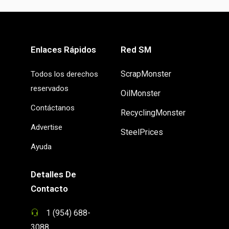
Enlaces Rápidos
Red SM
ScrapMonster
Todos los derechos
reservados
OilMonster
Contáctanos
RecyclingMonster
Advertise
SteelPrices
Ayuda
Detalles De
Contacto
1 (954) 688-
3088