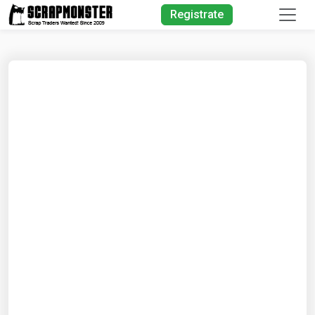
Quick Search
Registrate
Search Text
Search
Advanced Search
Select Module
Search Text