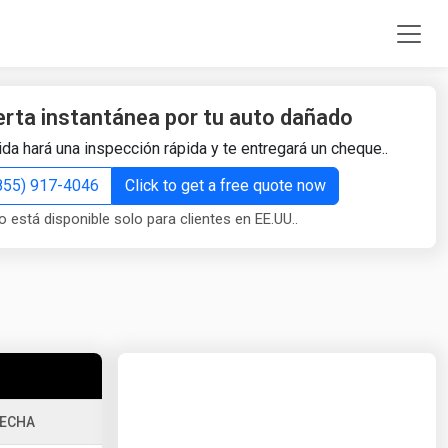
erta instantánea por tu auto dañado
da hará una inspección rápida y te entregará un cheque..
(855) 917-4046
Click to get a free quote now
o está disponible solo para clientes en EE.UU..
ECHA