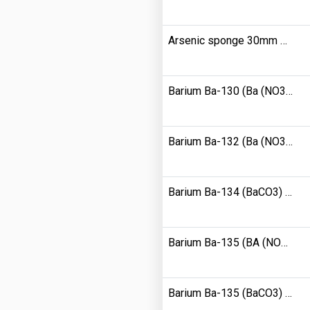
Arsenic sponge 30mm purity 9950000
Barium Ba-130 (Ba (NO3) 2) Clarity 376100
Barium Ba-132 (Ba (NO3) 2) Clarity 216600
Barium Ba-134 (BaCO3) Clarity 735300
Barium Ba-135 (BA (NO3) 2) Clarity 790300
Barium Ba-135 (BaCO3) Clarity 933800