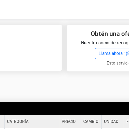
Quick Search
Search Text
Obtén una of
Nuestro socio de recogi
Search
Llama ahora : 
Este servici
Advanced Search
Select Module
Search Text
Start Date
End Date
CATEGORÍA
PRECIO
CAMBIO
UNIDAD
F