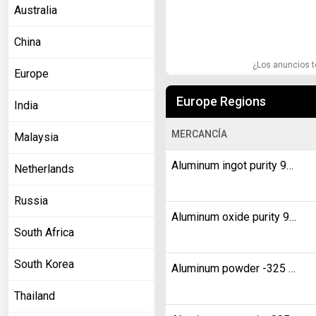
Australia
China
¿Los anuncios t
Europe
Europe Regions
India
MERCANCÍA
Malaysia
Aluminum ingot purity 9999900
Netherlands
Russia
Aluminum oxide purity 9900000
South Africa
South Korea
Aluminum powder -325 mesh purity 9950000
Thailand