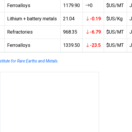
Ferroalloys
1179.90
0
$US/MT
J
Search
Lithium + battery metals
21.04
-0.19
$US/Kg
J
Refractories
968.35
-6.79
$US/MT
J
Ferroalloys
1339.50
-23.5
$US/MT
J
stitute for Rare Earths and Metals
.