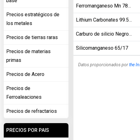
base
Ferromanganeso Mn 78% mínimo, C 8% máximo
Precios estratégicos de
Lithium Carbonates 99.5% min
los metales
Carburo de silicio Negro 88% mín. 0-10 mm
Precios de tierras raras
Silicomanganeso 65/17
Precios de materias
primas
Datos proporcionados por
the In
Precios de Acero
Precios de
Ferroaleaciones
Precios de refractarios
PRECIOS POR PAIS