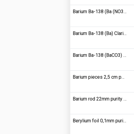
Barium Ba-138 (Ba (NO3) 2) Clarity 997200
Barium Ba-138 (Ba) Clarity 998000
Barium Ba-138 (BaCO3) Clarity 996700
Barium pieces 2,5 cm purity 9920000
Barium rod 22mm purity 9900000
Berylium foil 0,1mm purity 9900000