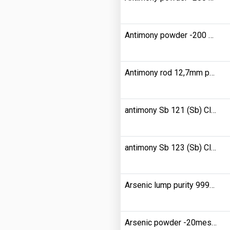
Antimony powder -200 mesh purity 9999900
Antimony rod 12,7mm purity 9999900
antimony Sb 121 (Sb) Clarity 995800
antimony Sb 123 (Sb) Clarity 993300
Arsenic lump purity 9999900
Arsenic powder -20mesh purity 9900000